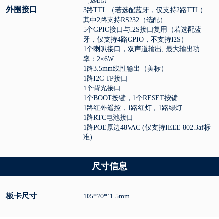
（选配）
外围接口
3路TTL （若选配蓝牙，仅支持2路TTL）
其中2路支持RS232（选配）
5个GPIO接口与I2S接口复用（若选配蓝
牙，仅支持4路GPIO，不支持I2S）
1个喇叭接口，双声道输出; 最大输出功
率：2×6W
1路3.5mm线性输出（美标）
1路I2C TP接口
1个背光接口
1个BOOT按键，1个RESET按键
1路红外遥控，1路红灯，1路绿灯
1路RTC电池接口
1路POE原边48VAC (仅支持IEEE 802.3af标
准)
尺寸信息
板卡尺寸
105*70*11.5mm