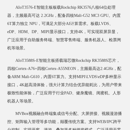
AIoT3576-E智能主板板载Rockchip RK3576八核64位处理
器，主频最高可达 2.2GHz，配备四核Mali-G52 MC3 GPU。内置
6T算力独立 NPU，可满足大部分AI计算需求。板载LVDS、
eDP、HDM、DP、MIPI显示接口，支持4K，可实现双屏异显，
广泛应用于自助服务终端、智慧零售终端、服务机器人、检票闸
机等场景。
AIoT3588S-E智能主板搭载瑞芯微Rockchip RK3588S芯片，
四核Cortex-A76+四核Cortex-A55NEON，主频最高达2.4GHz，配
备ARM Mali-G610，内置6T算力。支持MIPI\LVDS\eDP多种显示
接口，4K超高清体验，强大计算力结合优异能耗比，为用户带来
极致性能体验，广泛应用于行业PAD、健身魔镜、闺蜜机、人形
机器人等场景。
MVBox视频融合终端集成信号分配、大屏拼接、视频漫游播
控、矩阵输入管理等多功能，颠覆传统方案。支持WEB/IPC跨平
台控制，实现开窗、漫游、叠加等多种拼接模式，广泛适用于零